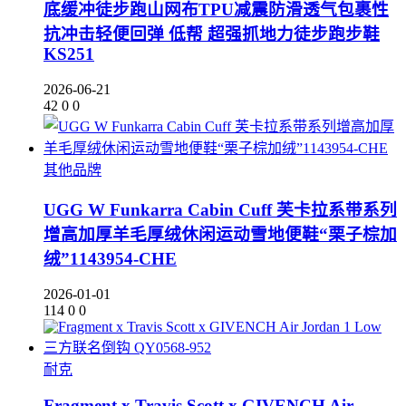
底缓冲徒步跑山网布TPU减震防滑透气包裹性
抗冲击轻便回弹 低帮 超强抓地力徒步跑步鞋
KS251
2026-06-21
42
0
0
其他品牌
UGG W Funkarra Cabin Cuff 芙卡拉系带系列
增高加厚羊毛厚绒休闲运动雪地便鞋“栗子棕加
绒”1143954-CHE
2026-01-01
114
0
0
耐克
Fragment x Travis Scott x GIVENCH Air