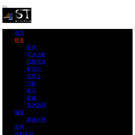
首页
鞋类
耐克
阿迪达斯
巴黎世家
新百伦
亚瑟士
万斯
彪马
匡威
其他品牌
服装
高端大牌
皮带
视频实拍