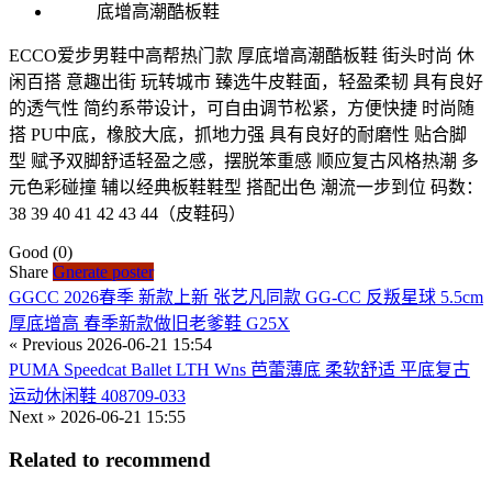
ECCO爱步男鞋中高帮热门款 厚底增高潮酷板鞋 街头时尚 休
闲百搭 意趣出街 玩转城市 臻选牛皮鞋面，轻盈柔韧 具有良好
的透气性 简约系带设计，可自由调节松紧，方便快捷 时尚随
搭 PU中底，橡胶大底，抓地力强 具有良好的耐磨性 贴合脚
型 赋予双脚舒适轻盈之感，摆脱笨重感 顺应复古风格热潮 多
元色彩碰撞 辅以经典板鞋鞋型 搭配出色 潮流一步到位 码数：
38 39 40 41 42 43 44（皮鞋码）
Good
(0)
Share
Gnerate poster
GGCC 2026春季 新款上新 张艺凡同款 GG-CC 反叛星球 5.5cm
厚底增高 春季新款做旧老爹鞋 G25X
« Previous
2026-06-21 15:54
PUMA Speedcat Ballet LTH Wns 芭蕾薄底 柔软舒适 平底复古
运动休闲鞋 408709-033
Next »
2026-06-21 15:55
Related to recommend