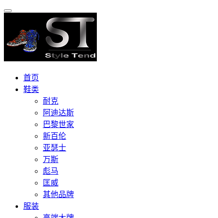
首页
鞋类
耐克
阿迪达斯
巴黎世家
新百伦
亚瑟士
万斯
彪马
匡威
其他品牌
服装
高端大牌