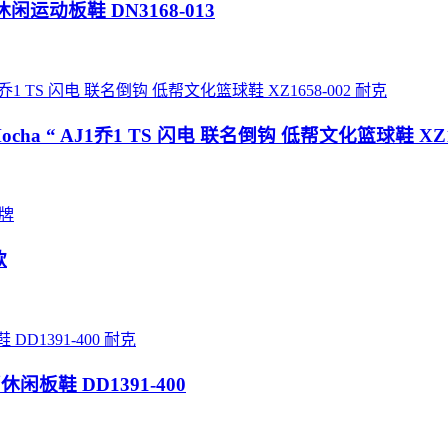
帮休闲运动板鞋 DN3168-013
耐克
verse Mocha “ AJ1乔1 TS 闪电 联名倒钩 低帮文化篮球鞋 XZ1
牌
款
耐克
闲板鞋 DD1391-400