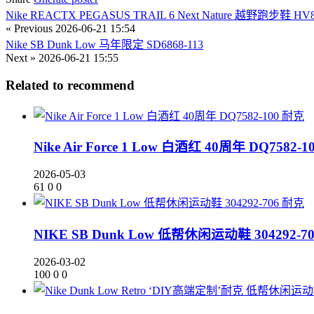
Nike REACTX PEGASUS TRAIL 6 Next Nature 越野跑步鞋 HV8
« Previous
2026-06-21 15:54
Nike SB Dunk Low 马年限定 SD6868-113
Next »
2026-06-21 15:55
Related to recommend
耐克
Nike Air Force 1 Low 白酒红 40周年 DQ7582-1
2026-05-03
61
0
0
耐克
NIKE SB Dunk Low 低帮休闲运动鞋 304292-70
2026-03-02
100
0
0