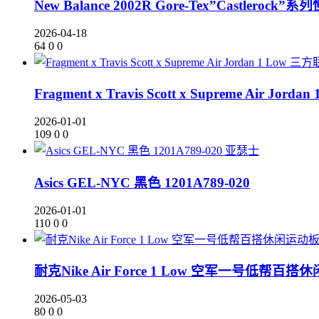
New Balance 2002R Gore-Tex”Castle
2026-04-18
64
0
0
Fragment x Travis Scott x Supreme Air Jo
2026-01-01
109
0
0
亚瑟士
Asics GEL-NYC 黑色 1201A789-020
2026-01-01
110
0
0
耐克Nike Air Force 1 Low 空军一号低帮百搭
2026-05-03
80
0
0