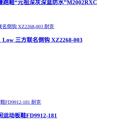
rock”系列慢跑鞋“元祖深灰深蓝防水”M2002RXC
耐克
rdan 1 Low 三方联名倒钩 XZ2268-003
耐克
休闲运动板鞋FD9912-181