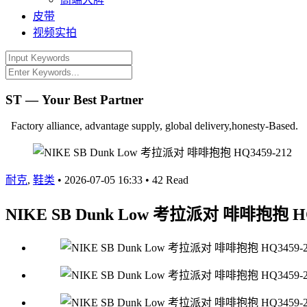
皮带
视频实拍
ST — Your Best Partner
Factory alliance, advantage supply, global delivery,honesty-Based.
耐克
,
鞋类
•
2026-07-05 16:33
•
42 Read
NIKE SB Dunk Low 考拉派对 啡啡抱抱 HQ