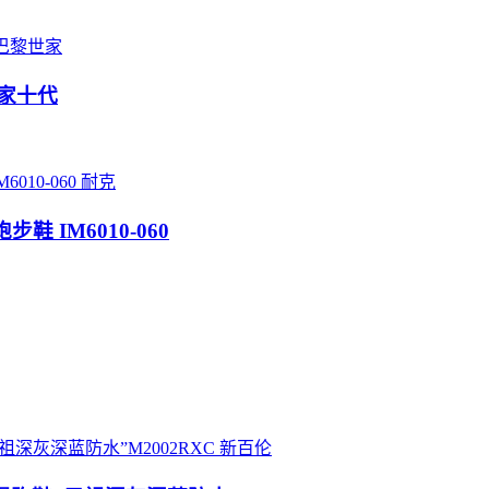
巴黎世家
世家十代
耐克
步鞋 IM6010-060
新百伦