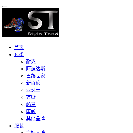
首页
鞋类
耐克
阿迪达斯
巴黎世家
新百伦
亚瑟士
万斯
彪马
匡威
其他品牌
服装
高端大牌