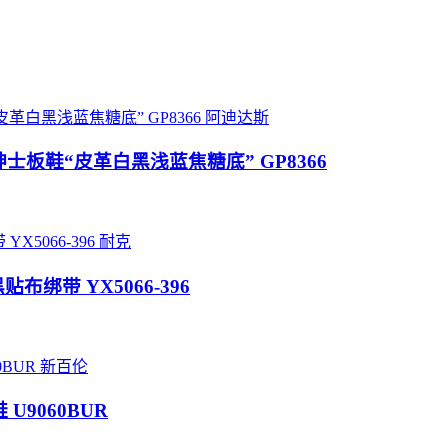
阿迪达斯
桑巴舞系列绅士板鞋“皮革白黑浅蓝焦糖底” GP8366
耐克
-白黑贴布绑带 YX5066-396
新百伦
 U9060BUR