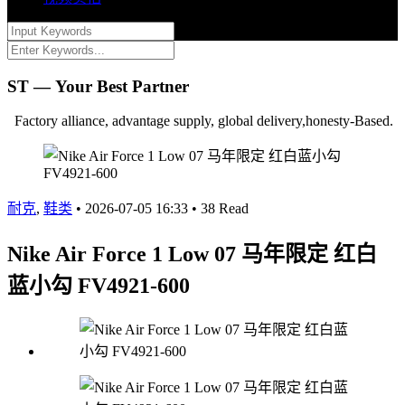
ST — Your Best Partner
Factory alliance, advantage supply, global delivery,honesty-Based.
耐克
,
鞋类
•
2026-07-05 16:33
•
38 Read
Nike Air Force 1 Low 07 马年限定 红白
蓝小勾 FV4921-600