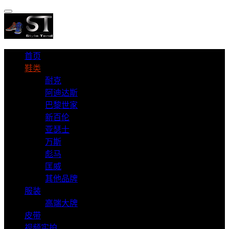
首页
鞋类
耐克
阿迪达斯
巴黎世家
新百伦
亚瑟士
万斯
彪马
匡威
其他品牌
服装
高端大牌
皮带
视频实拍