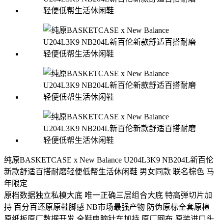
纯原BASKETCASE x New Balance U204L3K9 NB204L新百伦
新款舒适百搭耐磨轻便低帮生活休闲鞋 男女同款 联名棕色 马
年限定
原档数据独立私模大底 唯一正确三层组合大底 特高弹切片加
持 百分百还原原鞋脚感 NB市场最强产物 防伪原标全套原楦
原纸板原厂数据开发 全鞋电脑针车加持 原厂网布 原装进口头