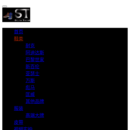
首页
鞋类
耐克
阿迪达斯
巴黎世家
新百伦
亚瑟士
万斯
彪马
匡威
其他品牌
服装
高端大牌
皮带
视频实拍