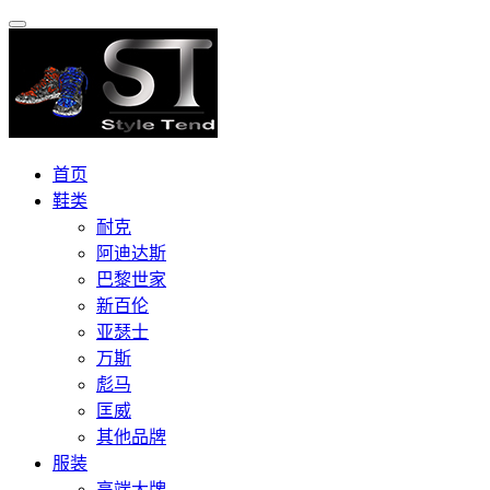
首页
鞋类
耐克
阿迪达斯
巴黎世家
新百伦
亚瑟士
万斯
彪马
匡威
其他品牌
服装
高端大牌