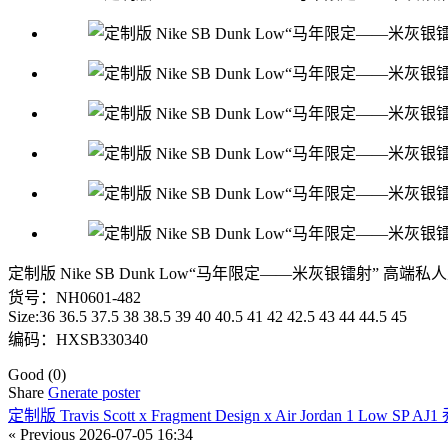
定制版 Nike SB Dunk Low“马年限定——米灰银镭射”
货号：NH0601-482
Size:36 36.5 37.5 38 38.5 39 40 40.5 41 42 42.5 43 44 44.5 45
编码：HXSB330340
Good
(0)
Share
Gnerate poster
定制版 Travis Scott x Fragment Design x Air Jordan 1 L
« Previous
2026-07-05 16:34