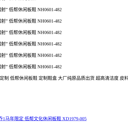
 高端私人定制 低帮休闲板鞋 定制鞋盒 大厂纯原品质出货 超高清洁度
ow SP AJ1 乔1马年限定 低帮文化休闲板鞋 XD1979-005