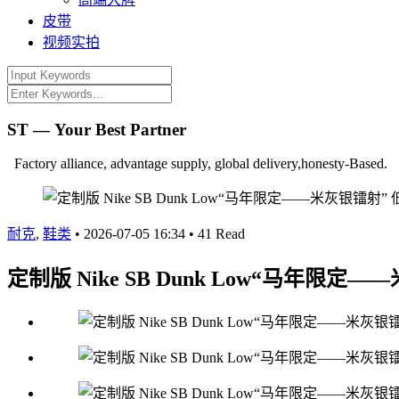
皮带
视频实拍
ST — Your Best Partner
Factory alliance, advantage supply, global delivery,honesty-Based.
耐克
,
鞋类
•
2026-07-05 16:34
•
41 Read
定制版 Nike SB Dunk Low“马年限定—