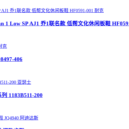
耐克
r Jordan 1 Low SP AJ1 乔1联名款 低帮文化休闲板鞋 HF059
耐克
08497-406
亚瑟士
 1183B511-200
阿迪达斯