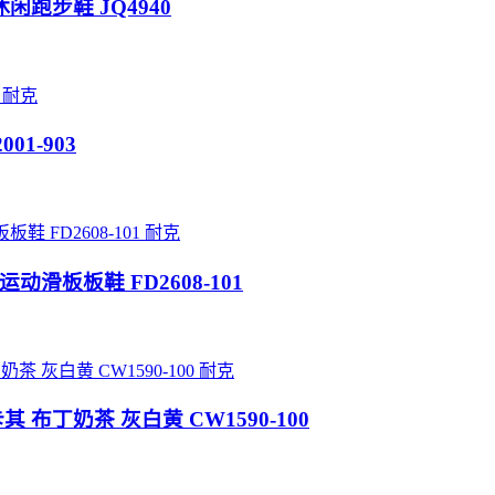
低帮休闲跑步鞋 JQ4940
耐克
001-903
耐克
运动滑板板鞋 FD2608-101
耐克
卡其 布丁奶茶 灰白黄 CW1590-100