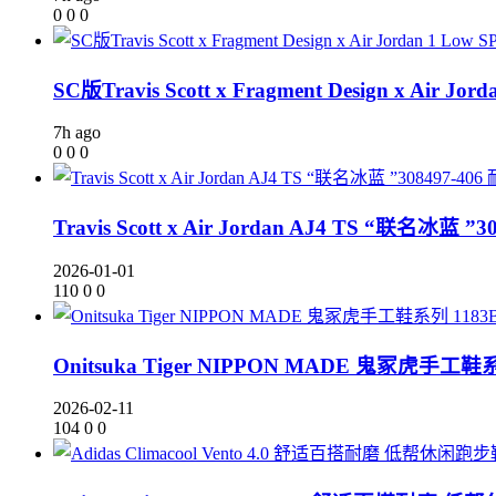
0
0
0
SC版Travis Scott x Fragment Design x Ai
7h ago
0
0
0
Travis Scott x Air Jordan AJ4 TS “联名冰蓝 ”3
2026-01-01
110
0
0
Onitsuka Tiger NIPPON MADE 鬼冢虎手工鞋系列
2026-02-11
104
0
0