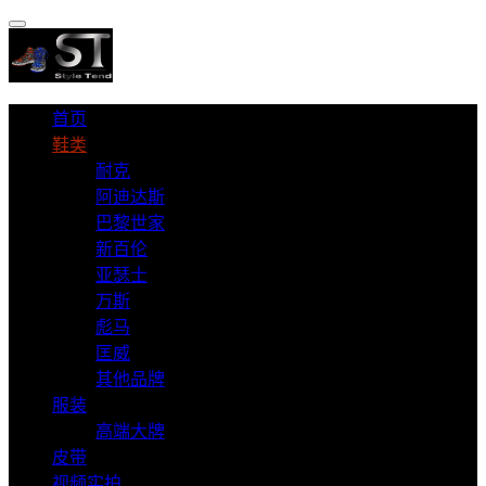
首页
鞋类
耐克
阿迪达斯
巴黎世家
新百伦
亚瑟士
万斯
彪马
匡威
其他品牌
服装
高端大牌
皮带
视频实拍