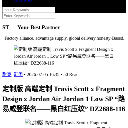
ST — Your Best Partner
Factory alliance, advantage supply, global delivery,honesty-Based.
耐克
,
鞋类
•
2026-07-05 16:35
•
50 Read
定制版 高端定制 Travis Scott x Fragment
Design x Jordan Air Jordan 1 Low SP “路
易威登联名——黑白红压纹” DZ2688-116