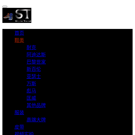
首页
鞋类
耐克
阿迪达斯
巴黎世家
新百伦
亚瑟士
万斯
彪马
匡威
其他品牌
服装
高端大牌
皮带
视频实拍