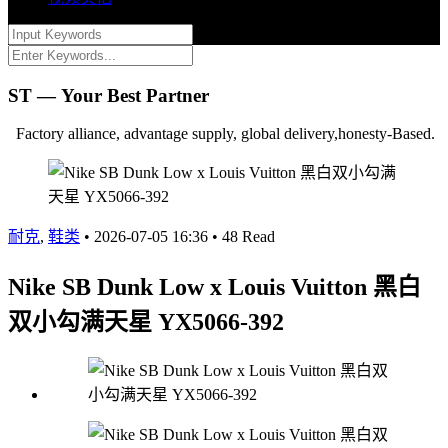
ST — Your Best Partner
Factory alliance, advantage supply, global delivery,honesty-Based.
耐克
,
鞋类
•
2026-07-05 16:36
•
48 Read
Nike SB Dunk Low x Louis Vuitton 黑白
双小勾满天星 YX5066-392