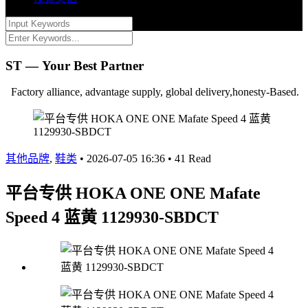
ST — Your Best Partner
Factory alliance, advantage supply, global delivery,honesty-Based.
其他品牌
,
鞋类
•
2026-07-05 16:36
•
41 Read
平台专供 HOKA ONE ONE Mafate
Speed 4 蓝黄 1129930-SBDCT