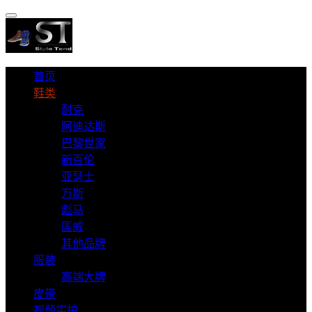
首页
鞋类
耐克
阿迪达斯
巴黎世家
新百伦
亚瑟士
万斯
彪马
匡威
其他品牌
服装
高端大牌
皮带
视频实拍