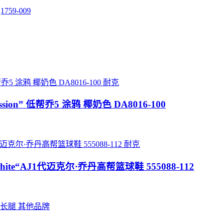
759-009
耐克
ession” 低帮乔5 涂鸦 椰奶色 DA8016-100
耐克
ack/White“AJ1代迈克尔·乔丹高帮篮球鞋 555088-112
其他品牌