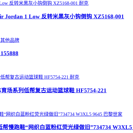
耐克
tussy Air Jordan 1 Low 反转米黑灰小钩倒钩 XZ5168-001
其他品牌
55888
耐克
0年代体育场系列低帮复古运动篮球鞋 HF5754-221
巴黎世家
系列低帮慢跑鞋“网织白蓝粉红荧光绿做旧”734734 W3XL5 