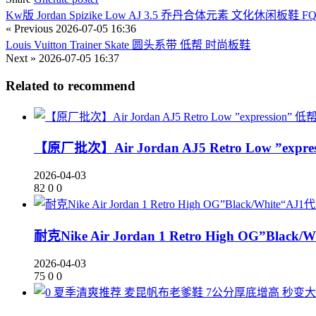
Kw版 Jordan Spizike Low AJ 3.5 乔丹合体元素 文化休闲板鞋 FQ1
« Previous
2026-07-05 16:36
Louis Vuitton Trainer Skate 圆头系带 低帮 时尚板鞋
Next »
2026-07-05 16:37
Related to recommend
【原厂批次】Air Jordan AJ5 Retro Low ”expr
2026-04-03
82
0
0
耐克Nike Air Jordan 1 Retro High OG”Bl
2026-04-03
75
0
0