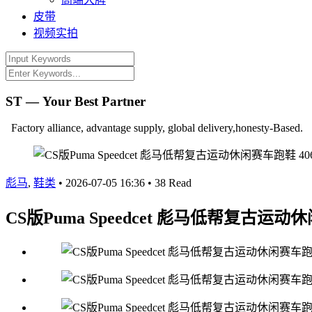
皮带
视频实拍
ST — Your Best Partner
Factory alliance, advantage supply, global delivery,honesty-Based.
彪马
,
鞋类
•
2026-07-05 16:36
•
38 Read
CS版Puma Speedcet 彪马低帮复古运动休闲