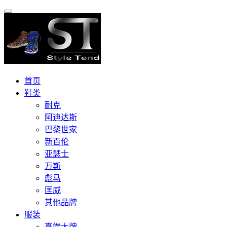
首页
鞋类
耐克
阿迪达斯
巴黎世家
新百伦
亚瑟士
万斯
彪马
匡威
其他品牌
服装
高端大牌