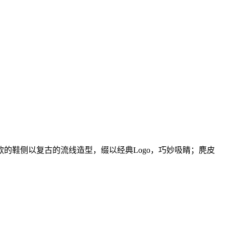
的鞋侧以复古的流线造型，缀以经典Logo，巧妙吸睛；麂皮