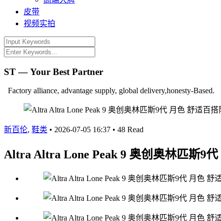
皮带
视频实拍
ST — Your Best Partner
Factory alliance, advantage supply, global delivery,honesty-Based.
新百伦
,
鞋类
•
2026-07-05 16:37
•
48 Read
Altra Altra Lone Peak 9 奥创