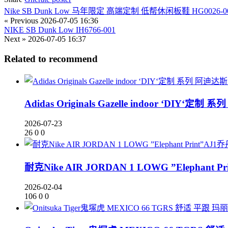
Nike SB Dunk Low 马年限定 高端定制 低帮休闲板鞋 HG0026-0
« Previous
2026-07-05 16:36
NIKE SB Dunk Low IH6766-001
Next »
2026-07-05 16:37
Related to recommend
Adidas Originals Gazelle indoor 
2026-07-23
26
0
0
耐克Nike AIR JORDAN 1 LOWG ”Eleph
2026-02-04
106
0
0