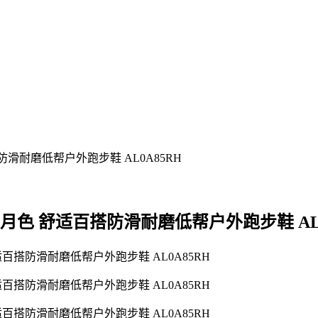
奥林匹斯9代 月色 舒适百搭防滑耐磨低帮户外跑步鞋 AL