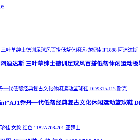
05
阿迪达斯
‘DIY‘定制 系列 阿迪达斯 三叶草绅士德训足球风百搭低帮休闲运动板鞋
耐克
ant Print”AJ1乔丹一代低帮经典复古文化休闲运动篮球鞋 DD9
亚瑟士