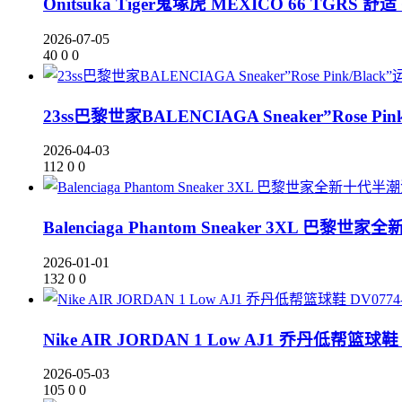
Onitsuka Tiger鬼塚虎 MEXICO 66 TGRS 舒
2026-07-05
40
0
0
23ss巴黎世家BALENCIAGA Sneaker”Rose P
2026-04-03
112
0
0
Balenciaga Phantom Sneaker 3XL 巴黎世
2026-01-01
132
0
0
Nike AIR JORDAN 1 Low AJ1 乔丹低帮篮球鞋 
2026-05-03
105
0
0