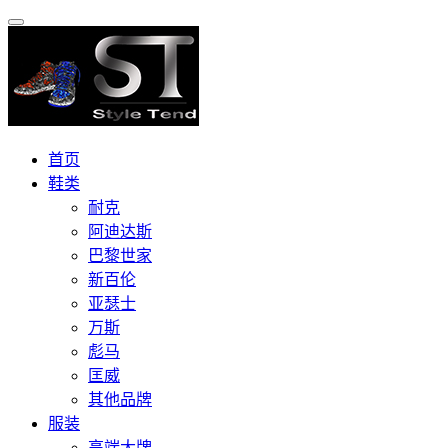
首页
鞋类
耐克
阿迪达斯
巴黎世家
新百伦
亚瑟士
万斯
彪马
匡威
其他品牌
服装
高端大牌