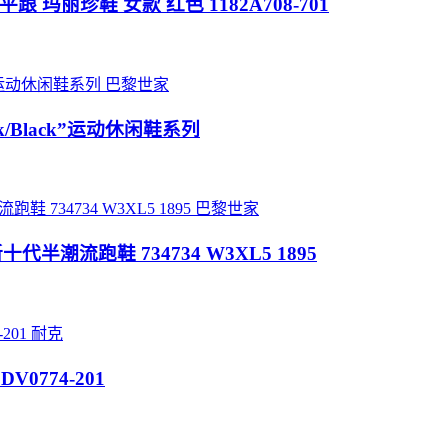
适 平跟 玛丽珍鞋 女款 红色 1182A708-701
巴黎世家
ink/Black”运动休闲鞋系列
巴黎世家
家全新十代半潮流跑鞋 734734 W3XL5 1895
耐克
DV0774-201