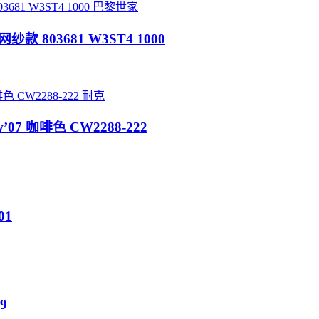
巴黎世家
网纱款 803681 W3ST4 1000
耐克
’07 咖啡色 CW2288-222
01
9