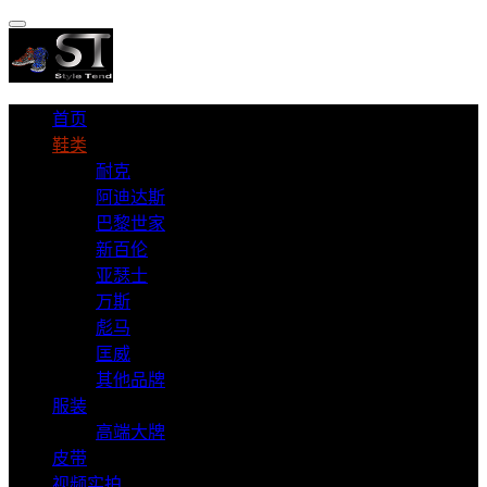
首页
鞋类
耐克
阿迪达斯
巴黎世家
新百伦
亚瑟士
万斯
彪马
匡威
其他品牌
服装
高端大牌
皮带
视频实拍