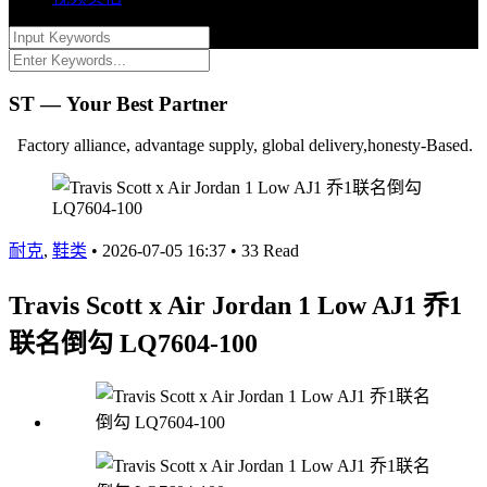
ST — Your Best Partner
Factory alliance, advantage supply, global delivery,honesty-Based.
耐克
,
鞋类
•
2026-07-05 16:37
•
33 Read
Travis Scott x Air Jordan 1 Low AJ1 乔1
联名倒勾 LQ7604-100