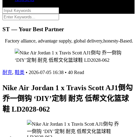
ST — Your Best Partner
Factory alliance, advantage supply, global delivery,honesty-Based.
耐克
,
鞋类
•
2026-07-05 16:38
•
40 Read
Nike Air Jordan 1 x Travis Scott AJ1倒勾
乔一倒钩 ‘DIY’定制 耐克 低帮文化篮球
鞋 LD2028-062