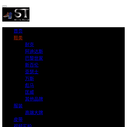
首页
鞋类
耐克
阿迪达斯
巴黎世家
新百伦
亚瑟士
万斯
彪马
匡威
其他品牌
服装
高端大牌
皮带
视频实拍