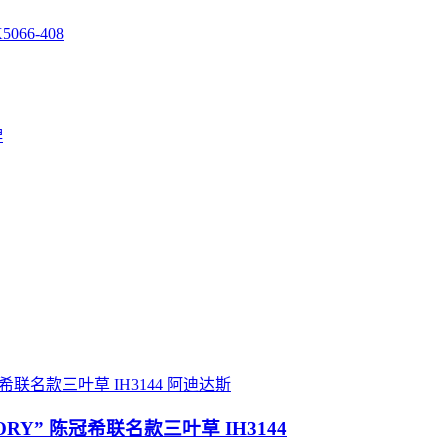
066-408
牌
阿迪达斯
O IVORY” 陈冠希联名款三叶草 IH3144