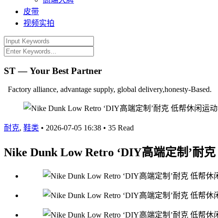
皮带
视频实拍
ST — Your Best Partner
Factory alliance, advantage supply, global delivery,honesty-Based.
耐克
,
鞋类
•
2026-07-05 16:38
•
35 Read
Nike Dunk Low Retro ‘DIY高端定制’