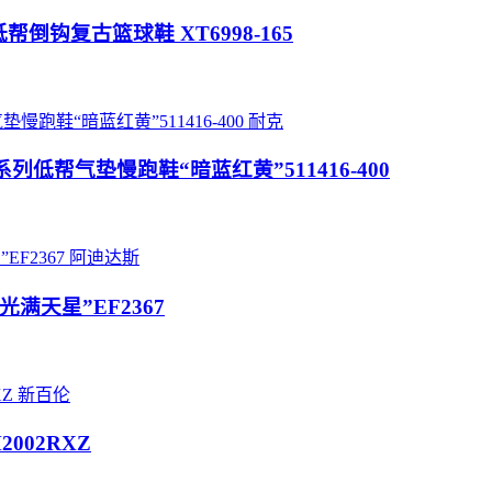
制 低帮倒钩复古篮球鞋 XT6998-165
耐克
llow”关联系列低帮气垫慢跑鞋“暗蓝红黄”511416-400
阿迪达斯
全反光满天星”EF2367
新百伦
2002RXZ