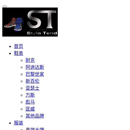
首页
鞋类
耐克
阿迪达斯
巴黎世家
新百伦
亚瑟士
万斯
彪马
匡威
其他品牌
服装
高端大牌