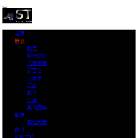
首页
鞋类
耐克
阿迪达斯
巴黎世家
新百伦
亚瑟士
万斯
彪马
匡威
其他品牌
服装
高端大牌
皮带
视频实拍