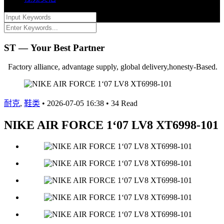
ST — Your Best Partner
Factory alliance, advantage supply, global delivery,honesty-Based.
耐克
,
鞋类
•
2026-07-05 16:38
•
34 Read
NIKE AIR FORCE 1‘07 LV8 XT6998-101