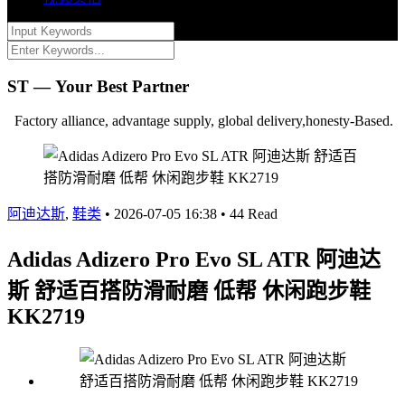
ST — Your Best Partner
Factory alliance, advantage supply, global delivery,honesty-Based.
阿迪达斯
,
鞋类
•
2026-07-05 16:38
•
44 Read
Adidas Adizero Pro Evo SL ATR 阿迪达
斯 舒适百搭防滑耐磨 低帮 休闲跑步鞋
KK2719