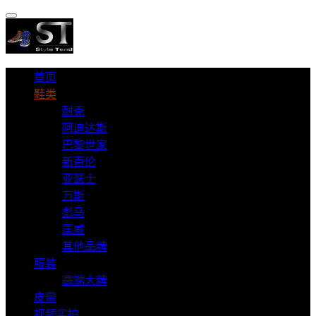
首页
鞋类
耐克
阿迪达斯
巴黎世家
新百伦
亚瑟士
万斯
彪马
匡威
其他品牌
服装
高端大牌
皮带
视频实拍