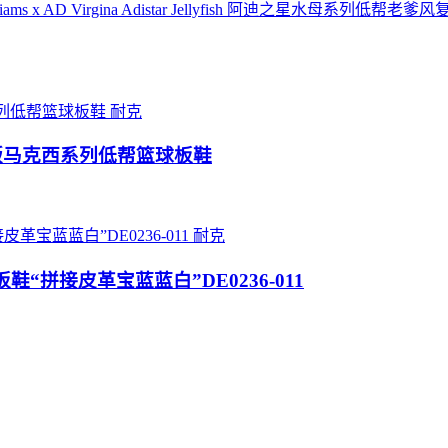
ms x AD Virgina Adistar Jellyfish 阿迪之星水母系列
耐克
aker 面包版马克西系列低帮篮球板鞋
耐克
帮经典板鞋“拼接皮革宝蓝蓝白”DE0236-011