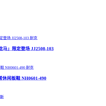
耐克
龙马」限定登场 JJ2508-103
耐克
帮休闲板鞋 NH0601-490
斯