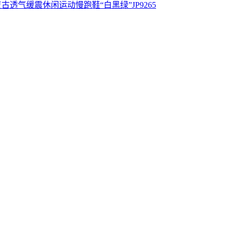
低帮老爹风复古透气缓震休闲运动慢跑鞋“白黑绿”JP9265