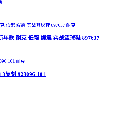
6
耐克
CNY新年款 耐克 低帮 缓震 实战篮球鞋 897637
耐克
2018复刻 923096-101