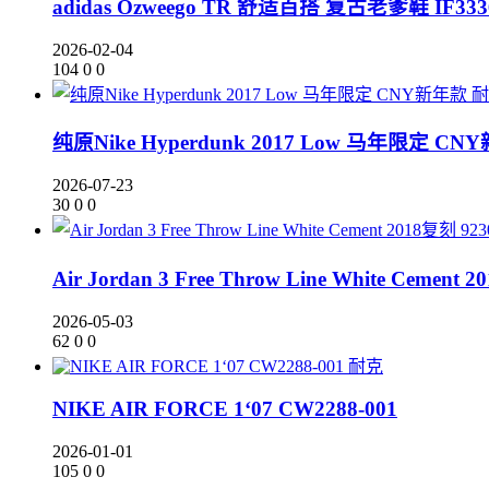
adidas Ozweego TR 舒适百搭 复古老爹鞋 IF333
2026-02-04
104
0
0
纯原Nike Hyperdunk 2017 Low 马年限定 
2026-07-23
30
0
0
Air Jordan 3 Free Throw Line White Cement 
2026-05-03
62
0
0
耐克
NIKE AIR FORCE 1‘07 CW2288-001
2026-01-01
105
0
0