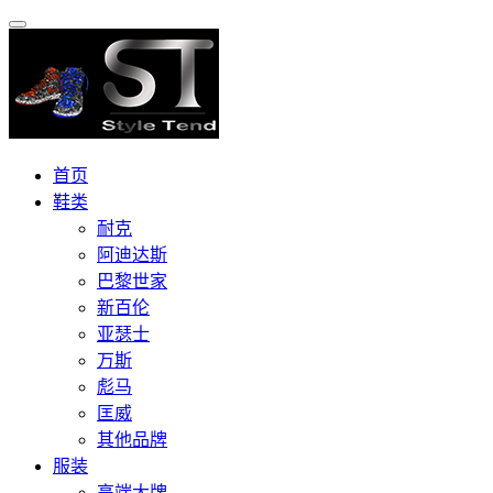
首页
鞋类
耐克
阿迪达斯
巴黎世家
新百伦
亚瑟士
万斯
彪马
匡威
其他品牌
服装
高端大牌