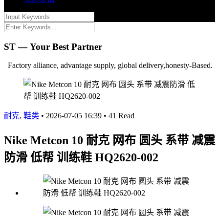
ST — Your Best Partner
Factory alliance, advantage supply, global delivery,honesty-Based.
耐克
,
鞋类
•
2026-07-05 16:39
•
41 Read
Nike Metcon 10 耐克 网布 圆头 系带 减震
防滑 低帮 训练鞋 HQ2620-002