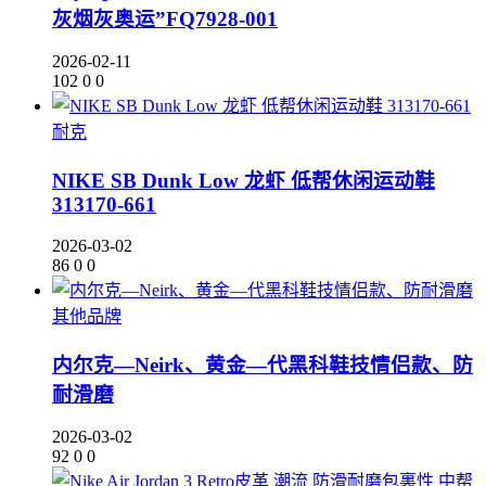
灰烟灰奥运”FQ7928-001
2026-02-11
102
0
0
耐克
NIKE SB Dunk Low 龙虾 低帮休闲运动鞋
313170-661
2026-03-02
86
0
0
其他品牌
内尔克—Neirk、黄金—代黑科鞋技情侣款、防
耐滑磨
2026-03-02
92
0
0