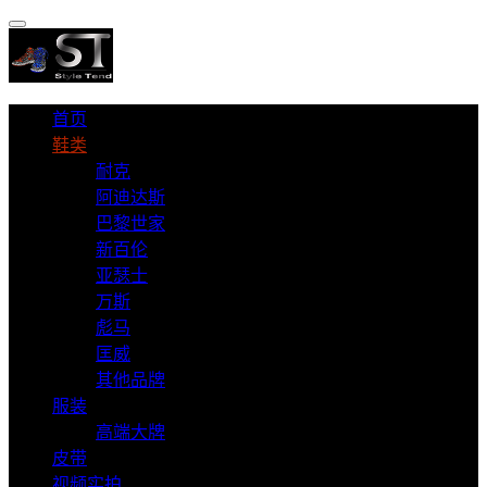
首页
鞋类
耐克
阿迪达斯
巴黎世家
新百伦
亚瑟士
万斯
彪马
匡威
其他品牌
服装
高端大牌
皮带
视频实拍