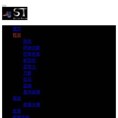
首页
鞋类
耐克
阿迪达斯
巴黎世家
新百伦
亚瑟士
万斯
彪马
匡威
其他品牌
服装
高端大牌
皮带
视频实拍