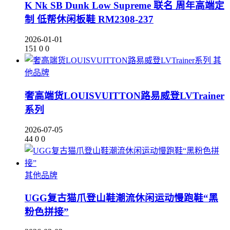
K Nk SB Dunk Low Supreme 联名 周年高端定
制 低帮休闲板鞋 RM2308-237
2026-01-01
151
0
0
其
他品牌
奢高端货LOUISVUITTON路易威登LVTrainer
系列
2026-07-05
44
0
0
其他品牌
UGG复古猫爪登山鞋潮流休闲运动慢跑鞋“黑
粉色拼接”