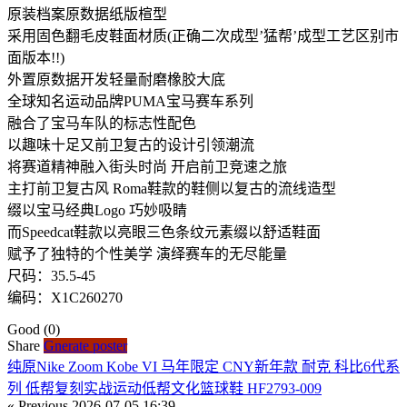
原装档案原数据纸版楦型
采用固色翻毛皮鞋面材质(正确二次成型’猛帮’成型工艺区别市
面版本!!)
外置原数据开发轻量耐磨橡胶大底
全球知名运动品牌PUMA宝马赛车系列
融合了宝马车队的标志性配色
以趣味十足又前卫复古的设计引领潮流
将赛道精神融入街头时尚 开启前卫竞速之旅
主打前卫复古风 Roma鞋款的鞋侧以复古的流线造型
缀以宝马经典Logo 巧妙吸睛
而Speedcat鞋款以亮眼三色条纹元素缀以舒适鞋面
赋予了独特的个性美学 演绎赛车的无尽能量
尺码：35.5-45
编码：X1C260270
Good
(0)
Share
Gnerate poster
纯原Nike Zoom Kobe VI 马年限定 CNY新年款 耐克 科比6代系
列 低帮复刻实战运动低帮文化篮球鞋 HF2793-009
« Previous
2026-07-05 16:39