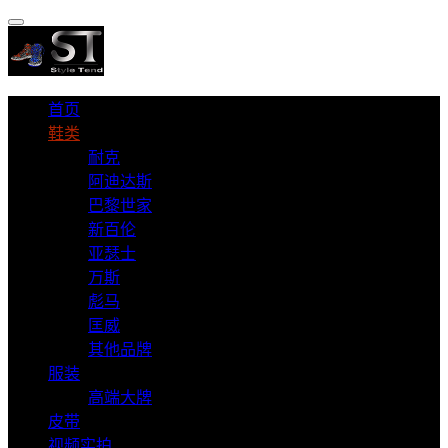
首页
鞋类
耐克
阿迪达斯
巴黎世家
新百伦
亚瑟士
万斯
彪马
匡威
其他品牌
服装
高端大牌
皮带
视频实拍