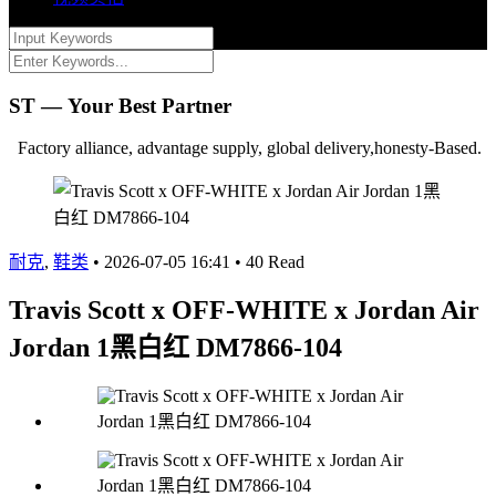
ST — Your Best Partner
Factory alliance, advantage supply, global delivery,honesty-Based.
耐克
,
鞋类
•
2026-07-05 16:41
•
40 Read
Travis Scott x OFF-WHITE x Jordan Air
Jordan 1黑白红 DM7866-104