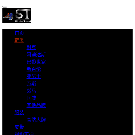
首页
鞋类
耐克
阿迪达斯
巴黎世家
新百伦
亚瑟士
万斯
彪马
匡威
其他品牌
服装
高端大牌
皮带
视频实拍