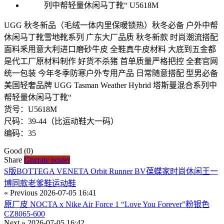
UGG 秋冬新品（毛绒一体内里保暖锁热）秋冬必备 户外中帮
休闲马丁靴雪地靴系列 广东大厂品质 秋冬新款 时尚潮流搭配
面料釆用意大利进口磨砂牛皮 全鞋真牛皮材料 大底到五金都
是代工厂原材料制作 好货不杀猪 首单质量严格把控 全套官网
统一包装 今年冬季防寒户外专用产品 日常随意搭配 型男必备
美国轻奢品牌 UGG Tasman Weather Hybrid 塔斯曼混合系列中
帮轻量休闲马丁靴“
货号：U5618M
尺码：39-44（比运动鞋大一码）
编码：35
Good
(0)
Share
Gnerate poster
S版BOTTEGA VENETA Orbit Runner BV葆蝶家时尚休闲王一
博同款老爹鞋运动鞋
« Previous
2026-07-05 16:41
原厂皮 NOCTA x Nike Air Force 1 “Love You Forever”粉银色
CZ8065-600
Next »
2026-07-05 16:42