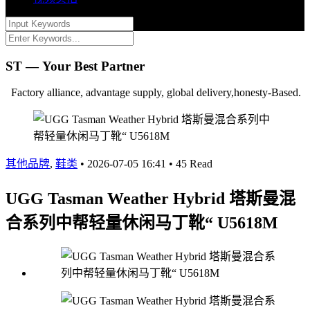
ST — Your Best Partner
Factory alliance, advantage supply, global delivery,honesty-Based.
其他品牌
,
鞋类
•
2026-07-05 16:41
•
45 Read
UGG Tasman Weather Hybrid 塔斯曼混
合系列中帮轻量休闲马丁靴“ U5618M