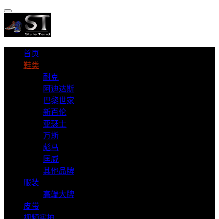
首页
鞋类
耐克
阿迪达斯
巴黎世家
新百伦
亚瑟士
万斯
彪马
匡威
其他品牌
服装
高端大牌
皮带
视频实拍