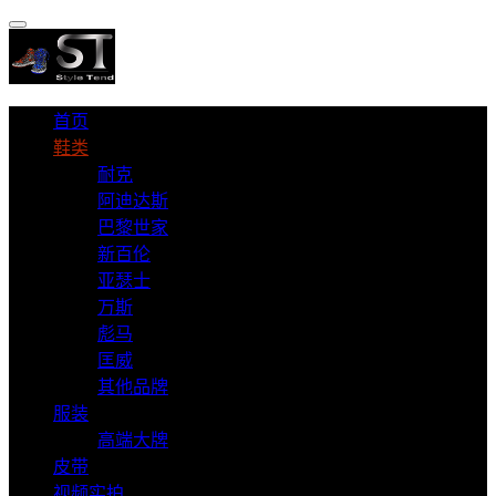
首页
鞋类
耐克
阿迪达斯
巴黎世家
新百伦
亚瑟士
万斯
彪马
匡威
其他品牌
服装
高端大牌
皮带
视频实拍