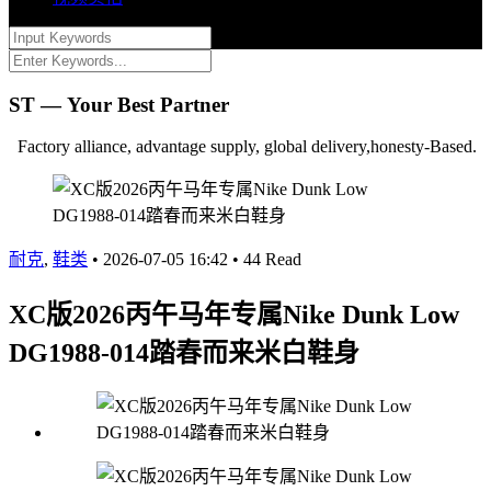
ST — Your Best Partner
Factory alliance, advantage supply, global delivery,honesty-Based.
耐克
,
鞋类
•
2026-07-05 16:42
•
44 Read
XC版2026丙午马年专属Nike Dunk Low
DG1988-014踏春而来米白鞋身