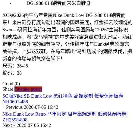
XC版2026丙午马年专属Nike Dunk Low DG1988-014踏春而
来！米白鞋身打底勾勒出温润的国风基底，红金祥云纹缠绕的
Swoosh瞬间拉满新年氛围，鞋侧奔马图腾与“2026”生肖标识
相映成趣，将“龙马精神”的中式美好寓意藏进街头潮品。酒红
鞋带与橡胶外底的细节呼应，让传统年味与Dunk经典轮廓完
美碰撞，上脚这双鞋，在马年踏出“马到功成”的潮酷步伐，把
新春的祥瑞与朝气穿在脚下！
尺码：36-45
编码：38
Good
(0)
Share
Gnerate poster
SC版Nike SB Dunk Low 黑红撞色 高端定制 低帮休闲板鞋
NH0601-488
« Previous
2026-07-05 16:42
Nike Dunk Low Retro 马年限定 周年高端定制 低帮休闲板鞋
ZH2598-808
Next »
2026-07-05 16:42