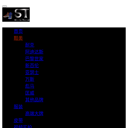
首页
鞋类
耐克
阿迪达斯
巴黎世家
新百伦
亚瑟士
万斯
彪马
匡威
其他品牌
服装
高端大牌
皮带
视频实拍