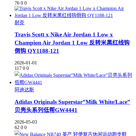
76
0
0
耐克
Travis Scott x Nike Air Jordan 1 Low x
Champion Air Jordan 1 Low 反转米黑红线钩
倒钩 QY1188-121
2026-01-01
117
0
0
阿迪达斯
Adidas Originals Superstar”Milk White/Lace”
贝壳头系列低帮GW4441
2026-05-03
62
0
0