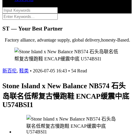
ST — Your Best Partner
Factory alliance, advantage supply, global delivery,honesty-Based.
新百伦
,
鞋类
•
2026-07-05 16:43
•
54 Read
Stone Island x New Balance NB574 石头
岛联名低帮复古慢跑鞋 ENCAP缓震中底
U574BSI1