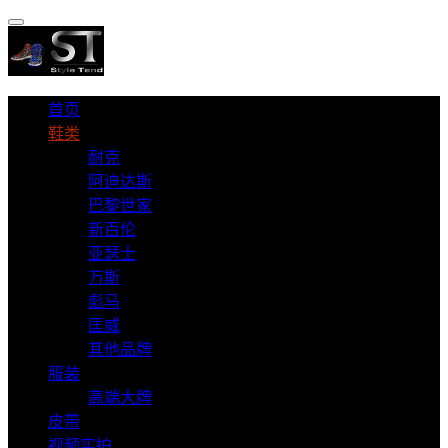
首页
鞋类
耐克
阿迪达斯
巴黎世家
新百伦
亚瑟士
万斯
彪马
匡威
其他品牌
服装
高端大牌
皮带
视频实拍