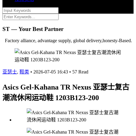
ST — Your Best Partner
Factory alliance, advantage supply, global delivery,honesty-Based.
亚瑟士
,
鞋类
•
2026-07-05 16:43
•
57 Read
Asics Gel-Kahana TR Nexus 亚瑟士复古
潮流休闲运动鞋 1203B123-200