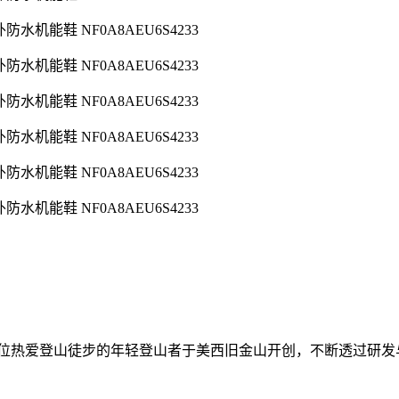
6年创立，由两位热爱登山徒步的年轻登山者于美西旧金山开创，不断透