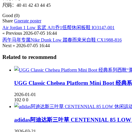
尺码：40 41 42 43 44 45
Good
(0)
Share
Gnerate poster
Air Jordan 1 Low 玄武 AJ1乔1低帮休闲板鞋 IO3147-001
« Previous
2026-07-05 16:44
丙午马年专属Nike Dunk Low 踏春而来米白鞋 CX1988-816
Next »
2026-07-05 16:44
Related to recommend
UGG Classic Chelsea Platform Mini Boo
2026-01-01
102
0
0
adidas阿迪达斯三叶草 CENTENNIAL 85 LO
2026-03-21