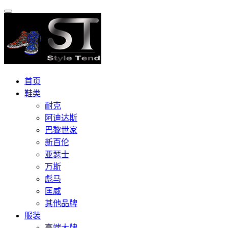
首页
鞋类
耐克
阿迪达斯
巴黎世家
新百伦
亚瑟士
万斯
彪马
匡威
其他品牌
服装
高端大牌