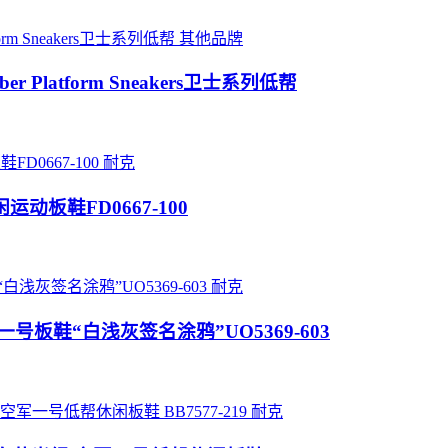
其他品牌
er Platform Sneakers卫士系列低帮
耐克
休闲运动板鞋FD0667-100
耐克
__”空军一号板鞋“白浅灰签名涂鸦”UO5369-603
耐克