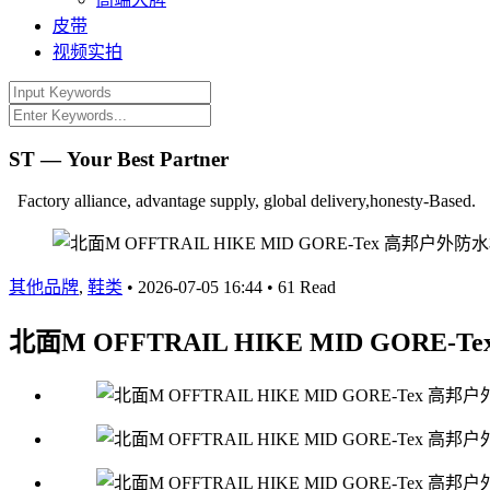
皮带
视频实拍
ST — Your Best Partner
Factory alliance, advantage supply, global delivery,honesty-Based.
其他品牌
,
鞋类
•
2026-07-05 16:44
•
61 Read
北面M OFFTRAIL HIKE MID GORE-