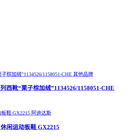
其他品牌
t 经典系列西靴“栗子棕加绒”1134526/1158051-CHE
阿迪达斯
W 休闲运动板鞋 GX2215