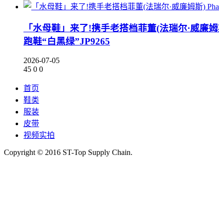
「水母鞋」来了!携手老搭档菲董(法瑞尔·威廉姆斯) Phar
跑鞋“白黑绿”JP9265
2026-07-05
45
0
0
首页
鞋类
服装
皮带
视频实拍
Copyright © 2016 ST-Top Supply Chain.