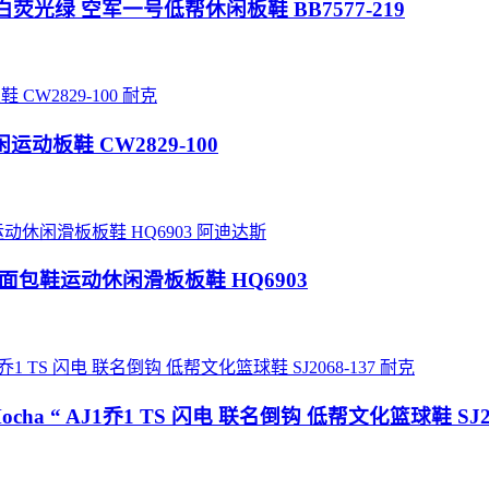
e联名-米白荧光绿 空军一号低帮休闲板鞋 BB7577-219
耐克
闲运动板鞋 CW2829-100
阿迪达斯
古鲨鱼面包鞋运动休闲滑板板鞋 HQ6903
耐克
verse Mocha “ AJ1乔1 TS 闪电 联名倒钩 低帮文化篮球鞋 SJ2