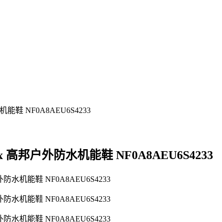
Tex 高邦户外防水机能鞋 NF0A8AEU6S4233