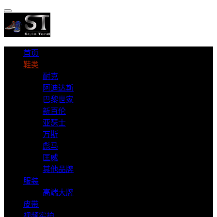
首页
鞋类
耐克
阿迪达斯
巴黎世家
新百伦
亚瑟士
万斯
彪马
匡威
其他品牌
服装
高端大牌
皮带
视频实拍