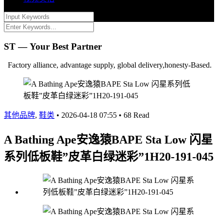
ST — Your Best Partner
Factory alliance, advantage supply, global delivery,honesty-Based.
其他品牌
,
鞋类
•
2026-04-18 07:55
•
68 Read
A Bathing Ape安逸猿BAPE Sta Low 闪星
系列低板鞋”皮革白绿迷彩”1H20-191-045