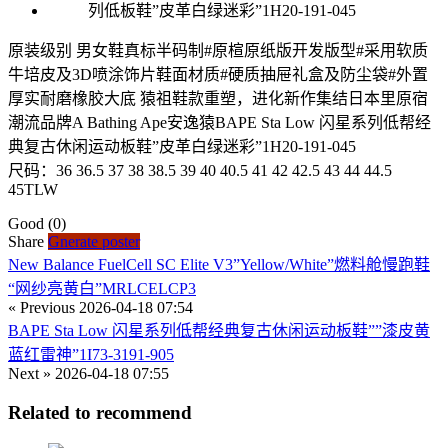
原装级别 男女鞋真标半码制#原楦原纸版开发版型#采用软质
牛培皮及3D喷涂饰片鞋面材质#硬质抽屉礼盒及防尘袋#外置
厚实耐磨橡胶大底 猿祖鞋款重塑，进化新作集结日本里原宿
潮流品牌A Bathing Ape安逸猿BAPE Sta Low 闪星系列低帮经
典复古休闲运动板鞋”皮革白绿迷彩”1H20-191-045
尺码：36 36.5 37 38 38.5 39 40 40.5 41 42 42.5 43 44 44.5
45TLW
Good
(0)
Share
Gnerate poster
New Balance FuelCell SC Elite V3”Yellow/White”燃料舱慢跑鞋
“网纱亮黄白”MRLCELCP3
« Previous
2026-04-18 07:54
BAPE Sta Low 闪星系列低帮经典复古休闲运动板鞋””漆皮黄
蓝红雷神”1I73-3191-905
Next »
2026-04-18 07:55
Related to recommend