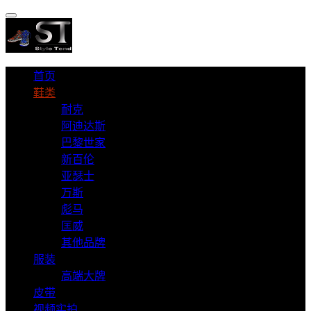
首页
鞋类
耐克
阿迪达斯
巴黎世家
新百伦
亚瑟士
万斯
彪马
匡威
其他品牌
服装
高端大牌
皮带
视频实拍