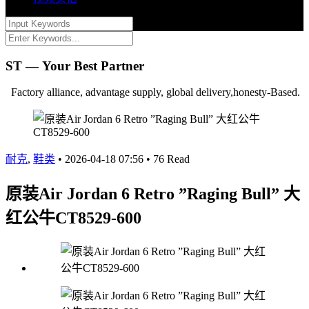
ST — Your Best Partner
Factory alliance, advantage supply, global delivery,honesty-Based.
耐克
,
鞋类
•
2026-04-18 07:56
•
76 Read
原装Air Jordan 6 Retro ”Raging Bull” 大
红公牛CT8529-600