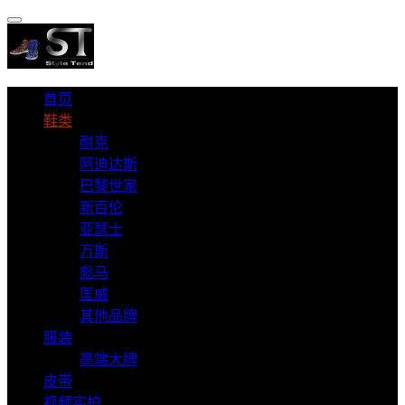
首页
鞋类
耐克
阿迪达斯
巴黎世家
新百伦
亚瑟士
万斯
彪马
匡威
其他品牌
服装
高端大牌
皮带
视频实拍