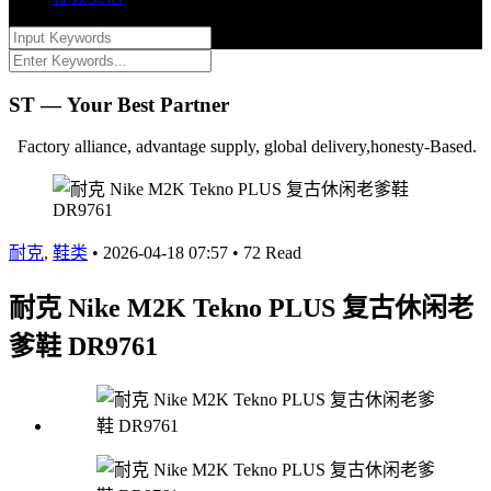
ST — Your Best Partner
Factory alliance, advantage supply, global delivery,honesty-Based.
耐克
,
鞋类
•
2026-04-18 07:57
•
72 Read
耐克 Nike M2K Tekno PLUS 复古休闲老
爹鞋 DR9761