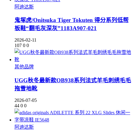
阿迪达斯
鬼塚虎/Onitsuka Tiger Tokuten 得分系列低帮
板鞋“翻毛灰深灰”1183A907-021
2026-02-11
107
0
0
其他品牌
UGG秋冬最新款OB938系列法式羊毛刺绣毛毛
拖雪地靴
2026-07-05
44
0
0
阿迪达斯