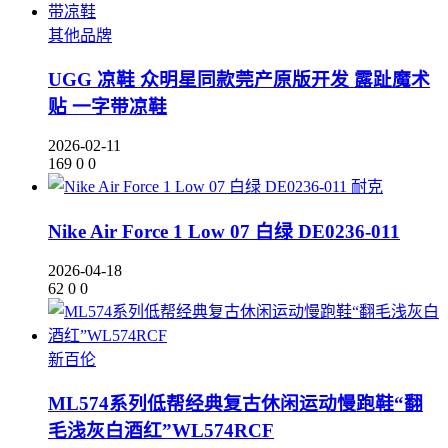
其他品牌
UGG 凉鞋 众明星同款莞产原版开发 露趾魔术
贴 一字带凉鞋
2026-02-11
169
0
0
耐克
Nike Air Force 1 Low 07 白绿 DE0236-011
2026-04-18
62
0
0
新百伦
ML574系列低帮经典复古休闲运动慢跑鞋“翻
毛浅灰白酒红”WL574RCF