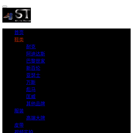
首页
鞋类
耐克
阿迪达斯
巴黎世家
新百伦
亚瑟士
万斯
彪马
匡威
其他品牌
服装
高端大牌
皮带
视频实拍