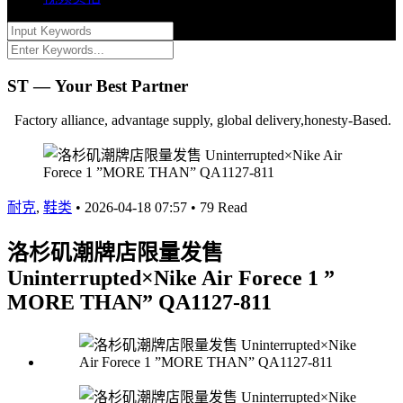
ST — Your Best Partner
Factory alliance, advantage supply, global delivery,honesty-Based.
耐克
,
鞋类
•
2026-04-18 07:57
•
79 Read
洛杉矶潮牌店限量发售
Uninterrupted×Nike Air Forece 1 ”
MORE THAN” QA1127-811