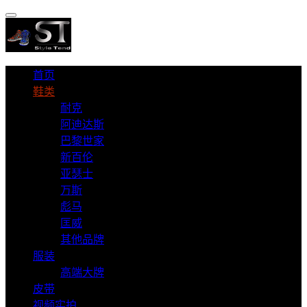
首页
鞋类
耐克
阿迪达斯
巴黎世家
新百伦
亚瑟士
万斯
彪马
匡威
其他品牌
服装
高端大牌
皮带
视频实拍