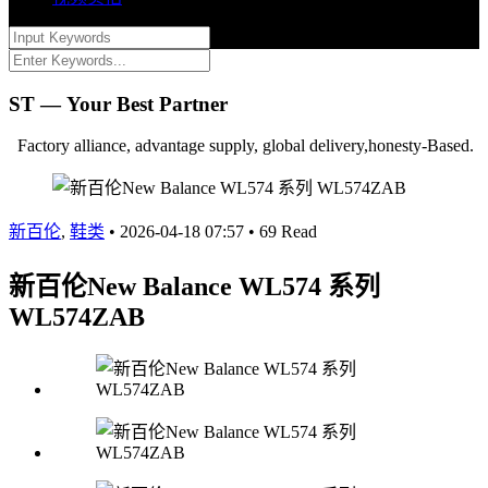
ST — Your Best Partner
Factory alliance, advantage supply, global delivery,honesty-Based.
新百伦
,
鞋类
•
2026-04-18 07:57
•
69 Read
新百伦New Balance WL574 系列
WL574ZAB