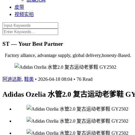
皮带
视频实拍
ST — Your Best Partner
Factory alliance, advantage supply, global delivery,honesty-Based.
阿迪达斯
,
鞋类
•
2026-04-18 08:04
•
76 Read
Adidas Ozelia 水管2.0 复古运动老爹鞋 GY