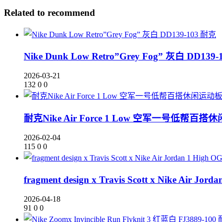
Related to recommend
耐克
Nike Dunk Low Retro”Grey Fog” 灰白 DD139-
2026-03-21
132
0
0
耐克Nike Air Force 1 Low 空军一号低帮百搭
2026-02-04
115
0
0
fragment design x Travis Scott x Nike
2026-04-18
91
0
0