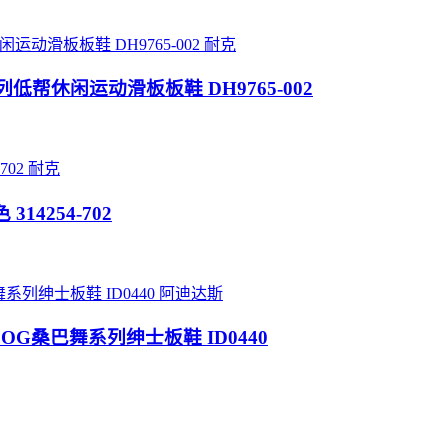
耐克
解构风系列低帮休闲运动滑板板鞋 DH9765-002
耐克
314254-702
阿迪达斯
egan OG桑巴舞系列绅士板鞋 ID0440