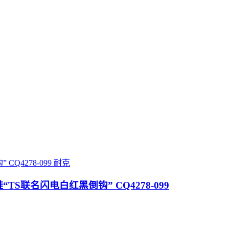
耐克
1乔丹一代篮球鞋“TS联名闪电白红黑倒钩” CQ4278-099