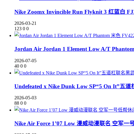
Nike Zoomx Invincible Run Flyknit 3 红蓝白 FJ
2026-03-21
123
0
0
Jordan Air Jordan 1 Element Low A/T Phant
2026-07-05
40
0
0
Undefeated x Nike Dunk Low SP“5 On It
2026-05-03
88
0
0
Nike Air Force 1’07 Low 漫威动漫联名 空军