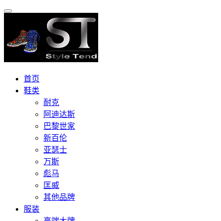
首页
鞋类
耐克
阿迪达斯
巴黎世家
新百伦
亚瑟士
万斯
彪马
匡威
其他品牌
服装
高端大牌