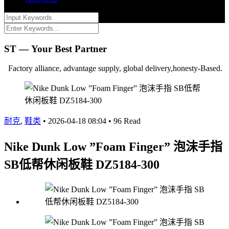
ST — Your Best Partner
Factory alliance, advantage supply, global delivery,honesty-Based.
耐克
,
鞋类
•
2026-04-18 08:04
•
96 Read
Nike Dunk Low ”Foam Finger” 泡沫手指
SB低帮休闲板鞋 DZ5184-300