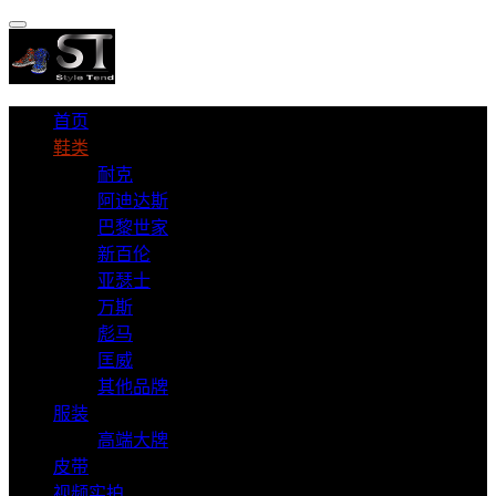
首页
鞋类
耐克
阿迪达斯
巴黎世家
新百伦
亚瑟士
万斯
彪马
匡威
其他品牌
服装
高端大牌
皮带
视频实拍