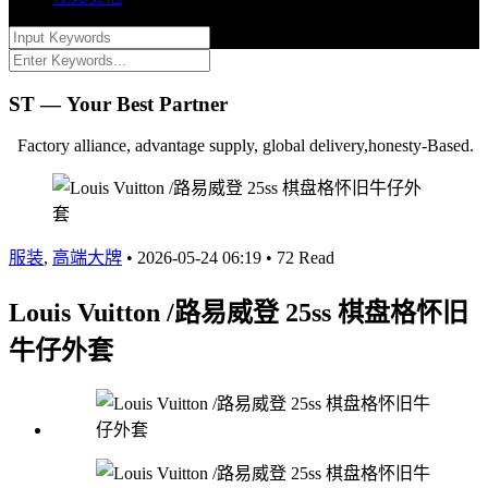
ST — Your Best Partner
Factory alliance, advantage supply, global delivery,honesty-Based.
服装
,
高端大牌
•
2026-05-24 06:19
•
72 Read
Louis Vuitton /路易威登 25ss 棋盘格怀旧
牛仔外套