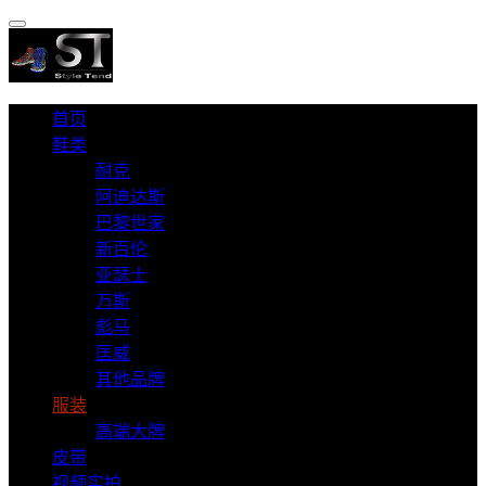
首页
鞋类
耐克
阿迪达斯
巴黎世家
新百伦
亚瑟士
万斯
彪马
匡威
其他品牌
服装
高端大牌
皮带
视频实拍