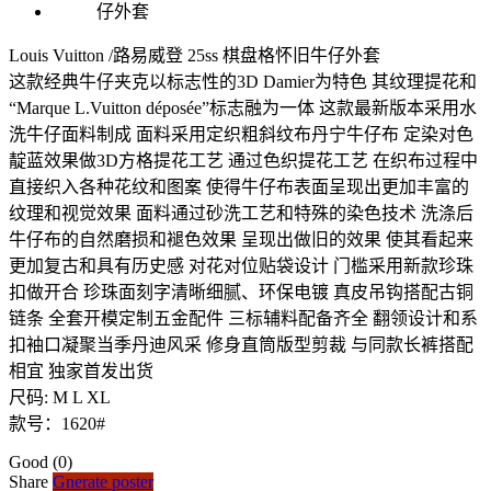
Louis Vuitton /路易威登 25ss 棋盘格怀旧牛仔外套
这款经典牛仔夹克以标志性的3D Damier为特色 其纹理提花和
“Marque L.Vuitton déposée”标志融为一体 这款最新版本采用水
洗牛仔面料制成 面料采用定织粗斜纹布丹宁牛仔布 定染对色
靛蓝效果做3D方格提花工艺 通过色织提花工艺 在织布过程中
直接织入各种花纹和图案 使得牛仔布表面呈现出更加丰富的
纹理和视觉效果 面料通过砂洗工艺和特殊的染色技术 洗涤后
牛仔布的自然磨损和褪色效果 呈现出做旧的效果 使其看起来
更加复古和具有历史感 对花对位贴袋设计 门槛采用新款珍珠
扣做开合 珍珠面刻字清晰细腻、环保电镀 真皮吊钩搭配古铜
链条 全套开模定制五金配件 三标辅料配备齐全 翻领设计和系
扣袖口凝聚当季丹迪风采 修身直筒版型剪裁 与同款长裤搭配
相宜 独家首发出货
尺码: M L XL
款号：1620#
Good
(0)
Share
Gnerate poster