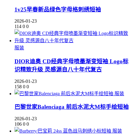
1v25早春新品绿色字母格刺绣短袖
2026-01-23
114
0
0
服装
DIOR迪奥 CD经典字母喷墨渐变短袖 Logo标
识精致升级 灵感源自八十年代复古
2026-01-23
158
0
0
服装
巴黎世家Balenciaga 前后水泥大M标手绘短袖
2026-01-23
106
0
0
服装