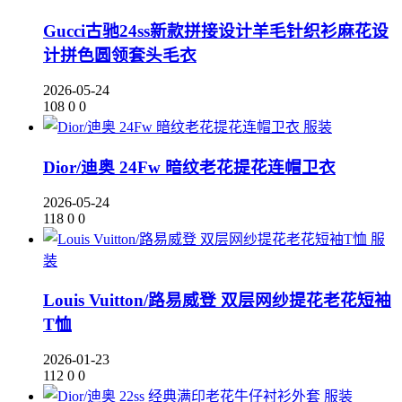
Gucci古驰24ss新款拼接设计羊毛针织衫麻花设
计拼色圆领套头毛衣
2026-05-24
108
0
0
服装
Dior/迪奥 24Fw 暗纹老花提花连帽卫衣
2026-05-24
118
0
0
服
装
Louis Vuitton/路易威登 双层网纱提花老花短袖
T恤
2026-01-23
112
0
0
服装