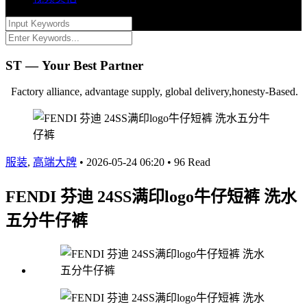
ST — Your Best Partner
Factory alliance, advantage supply, global delivery,honesty-Based.
服装
,
高端大牌
•
2026-05-24 06:20
•
96 Read
FENDI 芬迪 24SS满印logo牛仔短裤 洗水
五分牛仔裤