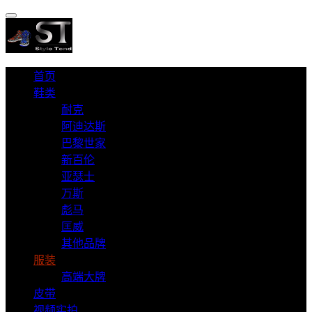
首页
鞋类
耐克
阿迪达斯
巴黎世家
新百伦
亚瑟士
万斯
彪马
匡威
其他品牌
服装
高端大牌
皮带
视频实拍