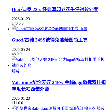
Dior/迪奥 22ss 经典满印老花牛仔衬衫外套
2026-01-23
140
0
0
服装
Gucci/古驰 24SS彼得兔蘑菇圆领卫衣
2026-05-24
48
0
0
服装
Valentino/华伦天奴 24Fw 金线logo徽标双排扣
羊毛长袖西装外套
2026-01-23
111
0
0
服装