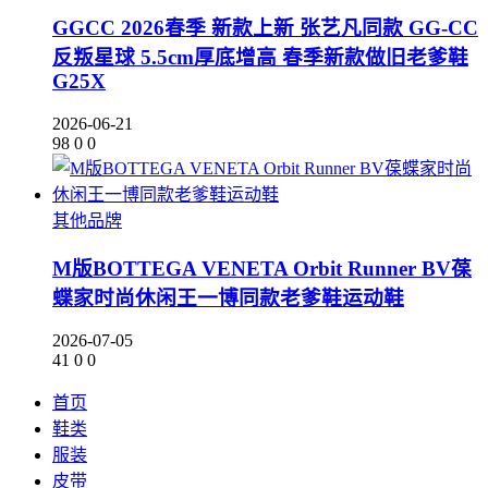
GGCC 2026春季 新款上新 张艺凡同款 GG-CC
反叛星球 5.5cm厚底增高 春季新款做旧老爹鞋
G25X
2026-06-21
98
0
0
其他品牌
M版BOTTEGA VENETA Orbit Runner BV葆
蝶家时尚休闲王一博同款老爹鞋运动鞋
2026-07-05
41
0
0
首页
鞋类
服装
皮带