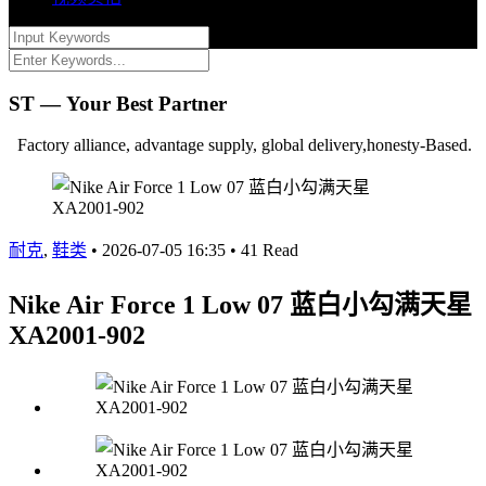
ST — Your Best Partner
Factory alliance, advantage supply, global delivery,honesty-Based.
耐克
,
鞋类
•
2026-07-05 16:35
•
41 Read
Nike Air Force 1 Low 07 蓝白小勾满天星
XA2001-902