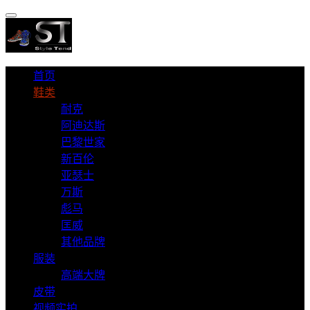
首页
鞋类
耐克
阿迪达斯
巴黎世家
新百伦
亚瑟士
万斯
彪马
匡威
其他品牌
服装
高端大牌
皮带
视频实拍