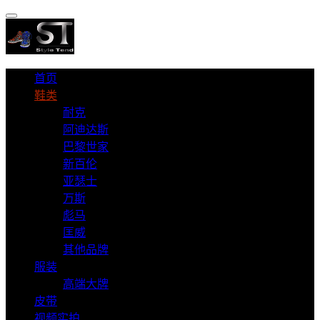
首页
鞋类
耐克
阿迪达斯
巴黎世家
新百伦
亚瑟士
万斯
彪马
匡威
其他品牌
服装
高端大牌
皮带
视频实拍