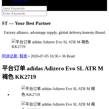
ST — Your Best Partner
Factory alliance, advantage supply, global delivery,honesty-Based.
阿迪达斯
,
鞋类
•
2026-07-05 16:36
•
36 Read
平台订单 adidas Adizero Evo SL ATR M
褐色 KK2719