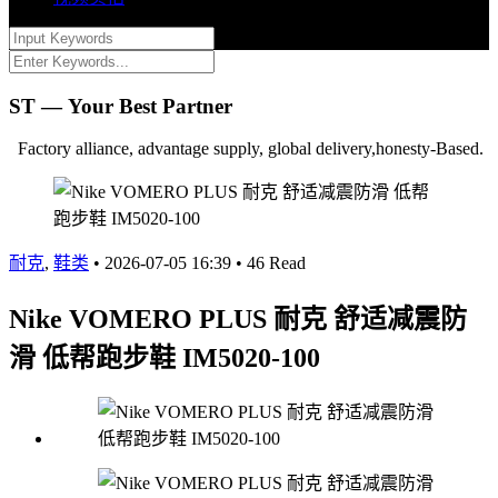
ST — Your Best Partner
Factory alliance, advantage supply, global delivery,honesty-Based.
耐克
,
鞋类
•
2026-07-05 16:39
•
46 Read
Nike VOMERO PLUS 耐克 舒适减震防
滑 低帮跑步鞋 IM5020-100