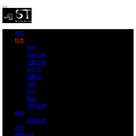
首页
鞋类
耐克
阿迪达斯
巴黎世家
新百伦
亚瑟士
万斯
彪马
匡威
其他品牌
服装
高端大牌
皮带
视频实拍