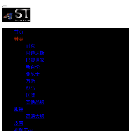
首页
鞋类
耐克
阿迪达斯
巴黎世家
新百伦
亚瑟士
万斯
彪马
匡威
其他品牌
服装
高端大牌
皮带
视频实拍