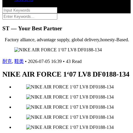
ST — Your Best Partner
Factory alliance, advantage supply, global delivery,honesty-Based.
耐克
,
鞋类
•
2026-07-05 16:39
•
43 Read
NIKE AIR FORCE 1‘07 LV8 DF0188-134