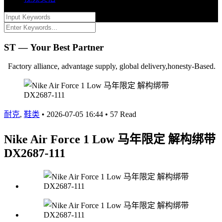
ST — Your Best Partner
Factory alliance, advantage supply, global delivery,honesty-Based.
耐克
,
鞋类
•
2026-07-05 16:44
•
57 Read
Nike Air Force 1 Low 马年限定 解构绑带
DX2687-111