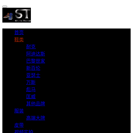
首页
鞋类
耐克
阿迪达斯
巴黎世家
新百伦
亚瑟士
万斯
彪马
匡威
其他品牌
服装
高端大牌
皮带
视频实拍