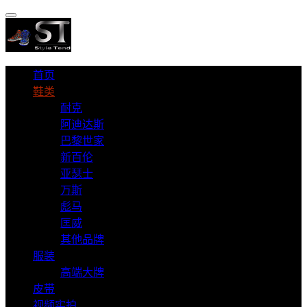
首页
鞋类
耐克
阿迪达斯
巴黎世家
新百伦
亚瑟士
万斯
彪马
匡威
其他品牌
服装
高端大牌
皮带
视频实拍