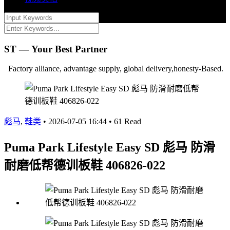
ST — Your Best Partner
Factory alliance, advantage supply, global delivery,honesty-Based.
彪马
,
鞋类
•
2026-07-05 16:44
•
61 Read
Puma Park Lifestyle Easy SD 彪马 防滑
耐磨低帮德训板鞋 406826-022