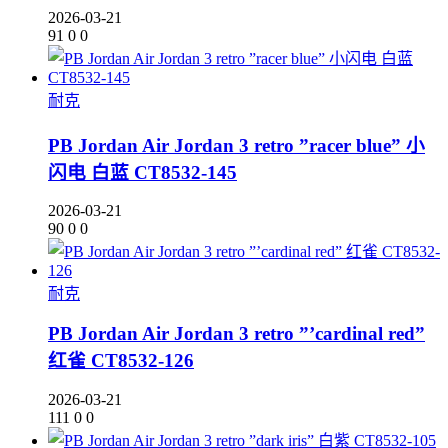
2026-03-21
91
0
0
耐克
PB Jordan Air Jordan 3 retro ”racer blue” 小
闪电 白蓝 CT8532-145
2026-03-21
90
0
0
耐克
PB Jordan Air Jordan 3 retro ”’cardinal red”
红雀 CT8532-126
2026-03-21
111
0
0