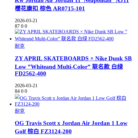
Kw Jordan Air Jordan 11”Neapolitan” AJ11
樱花康扣 棕色 AR0715-101
2026-03-21
87
0
0
耐克
ZY APRIL SKATEBOARDS × Nike Dunk SB
Low ”Whiteand Multi-Color” 联名款 白绿
FD2562-400
2026-03-21
84
0
0
耐克
OG Travis Scott x Jordan Air Jordan 1 Low
Golf 棕白 FZ3124-200