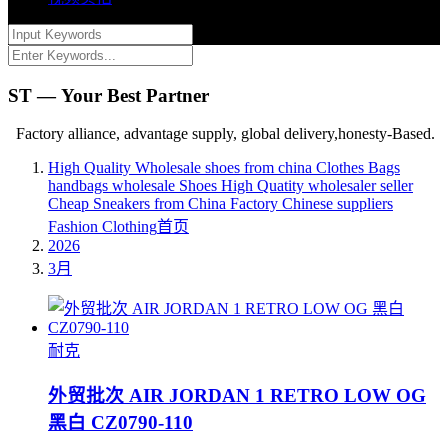
ST — Your Best Partner
Factory alliance, advantage supply, global delivery,honesty-Based.
High Quality Wholesale shoes from china Clothes Bags
handbags wholesale Shoes High Quatity wholesaler seller
Cheap Sneakers from China Factory Chinese suppliers
Fashion Clothing
首页
2026
3月
耐克
外贸批次 AIR JORDAN 1 RETRO LOW OG
黑白 CZ0790-110