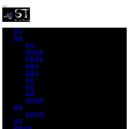
首页
鞋类
耐克
阿迪达斯
巴黎世家
新百伦
亚瑟士
万斯
彪马
匡威
其他品牌
服装
高端大牌
皮带
视频实拍