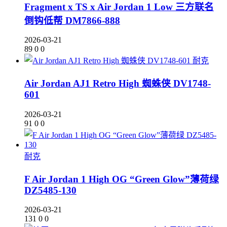
Fragment x TS x Air Jordan 1 Low 三方联名
倒钩低帮 DM7866-888
2026-03-21
89
0
0
耐克
Air Jordan AJ1 Retro High 蜘蛛侠 DV1748-
601
2026-03-21
91
0
0
耐克
F Air Jordan 1 High OG “Green Glow”薄荷绿
DZ5485-130
2026-03-21
131
0
0