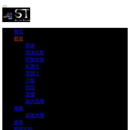
首页
鞋类
耐克
阿迪达斯
巴黎世家
新百伦
亚瑟士
万斯
彪马
匡威
其他品牌
服装
高端大牌
皮带
视频实拍