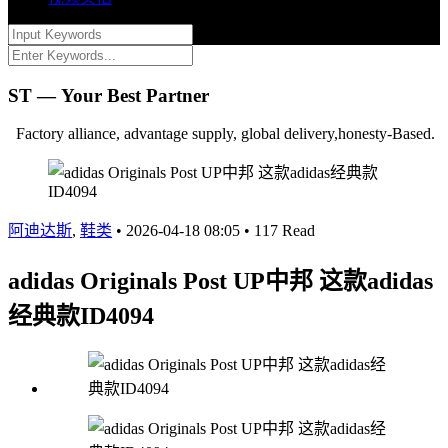
ST — Your Best Partner
Factory alliance, advantage supply, global delivery,honesty-Based.
阿迪达斯
,
鞋类
•
2026-04-18 08:05
•
117 Read
adidas Originals Post UP中邦 这款adidas
经典款ID4094