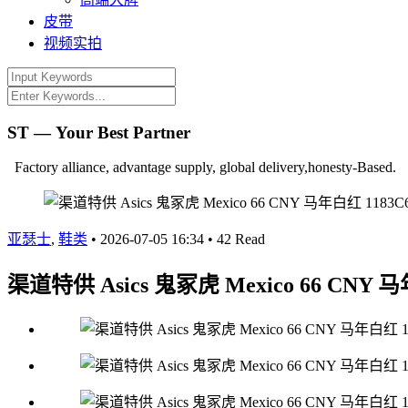
皮带
视频实拍
ST — Your Best Partner
Factory alliance, advantage supply, global delivery,honesty-Based.
亚瑟士
,
鞋类
•
2026-07-05 16:34
•
42 Read
渠道特供 Asics 鬼冢虎 Mexico 66 CNY 马