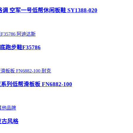
 蓝白格调 空军一号低帮休闲板鞋 SY1388-020
阿迪达斯
中底跑步鞋F35786
耐克
“扣篮系列低帮滑板板 FN6882-100
其他品牌
闲复古风格