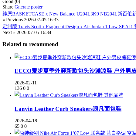
Good
(0)
Share
Gnerate poster
纯原BASKETCASE x New Balance U204L3K9 NB2
« Previous
2026-07-05 16:33
定制版 Travis Scott x Fragment Design x Air Jordan 1 
Next »
2026-07-05 16:34
Related to recommend
ECCO爱步夏季外穿新款包头沙滩凉鞋 户外男
2026-02-11
136
0
0
其他品牌
Lanvin Leather Curb Sneakers浪凡面包鞋
2026-04-18
65
0
0