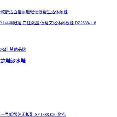
04L新百伦新款舒适百搭耐磨轻便低帮生活休闲鞋
Low SP AJ1 乔1马年限定 白红泼墨 低帮文化休闲板鞋 DZ2688-118
其他品牌
皮凉鞋涉水鞋
耐克