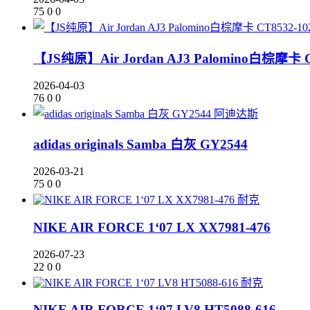
75
0
0
【JS纯原】Air Jordan AJ3 Palomino白棕摩卡 C
2026-04-03
76
0
0
阿迪达斯
adidas originals Samba 白灰 GY2544
2026-03-21
75
0
0
耐克
NIKE AIR FORCE 1‘07 LX XX7981-476
2026-07-23
22
0
0
耐克
NIKE AIR FORCE 1‘07 LV8 HT5088-616