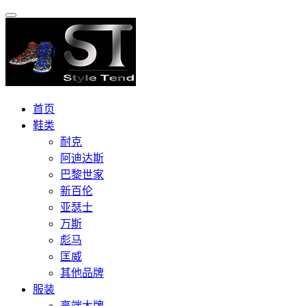
首页
鞋类
耐克
阿迪达斯
巴黎世家
新百伦
亚瑟士
万斯
彪马
匡威
其他品牌
服装
高端大牌